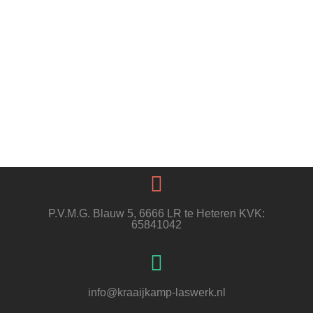
P.V.M.G. Blauw 5, 6666 LR te Heteren KVK:
65841042
info@kraaijkamp-laswerk.nl