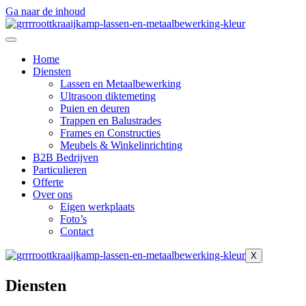
Ga naar de inhoud
Home
Diensten
Lassen en Metaalbewerking
Ultrasoon diktemeting
Puien en deuren
Trappen en Balustrades
Frames en Constructies
Meubels & Winkelinrichting
B2B Bedrijven
Particulieren
Offerte
Over ons
Eigen werkplaats
Foto’s
Contact
X
Diensten