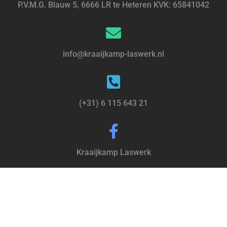
P.V.M.G. Blauw 5, 6666 LR te Heteren KVK: 65841042
info@kraaijkamp-laswerk.nl
(+31) 6 115 643 21
Kraaijkamp Laswerk